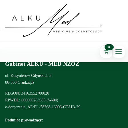
Brak dostępu.
0
Gabinet ALKU - MED NZOZ
ul. Kosynierów Gdyńskich 3
86-300 Grudziądz
REGON: 34163552700020
RPWDL: 000000283985 (W-04)
e-doręczenia: AE:PL-58268-16006-CTAIB-29
Podmiot prowadzący: