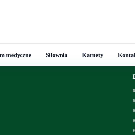
um medyczne
Siłownia
Karnety
Konta
R
R
R
R
K