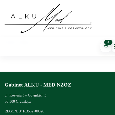
Best Buy Ltd
0
Gabinet ALKU - MED NZOZ
ul. Kosynierów Gdyńskich 3
86-300 Grudziądz
REGON: 34163552700020