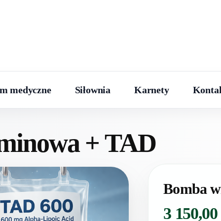
um medyczne
Siłownia
Karnety
Konta
aminowa + TAD
Bomba w
3 150,0