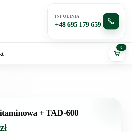
INFOLINIA
+48 695 179 659
0
kt
itaminowa + TAD-600
0
zł