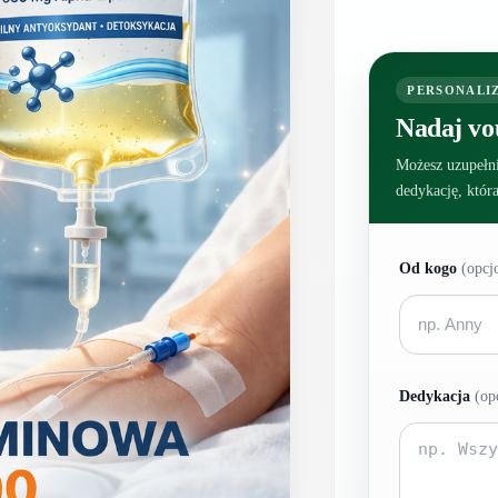
PERSONALI
Nadaj vo
Możesz uzupełni
dedykację, któr
Od kogo
(opcj
Dedykacja
(op