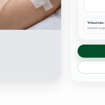
Wskazówka:
zostanie wyge
ilość
Bomba
witaminowa