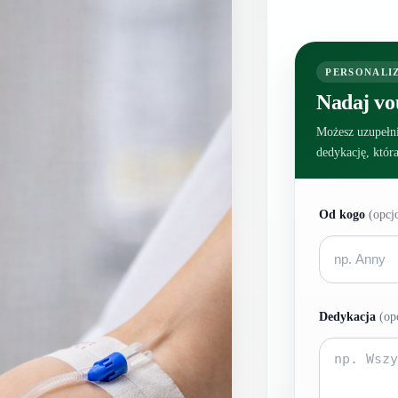
PERSONALI
Nadaj vo
Możesz uzupełni
dedykację, któr
Od kogo
(opcj
Dedykacja
(op