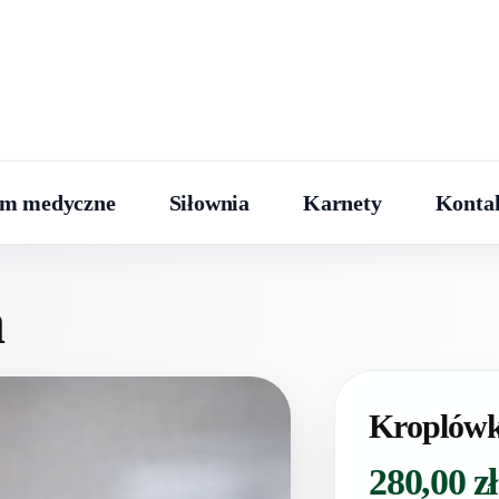
um medyczne
Siłownia
Karnety
Konta
a
Kroplów
280,00
zł