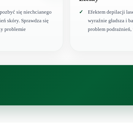
e pozbyć się niechcianego
Efektem depilacji la
ień skóry. Sprawdza się
wyraźnie gładsza i b
zy problemie
problem podrażnień, 