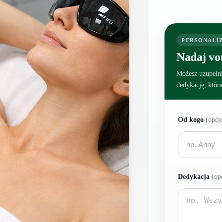
PERSONALI
Nadaj vo
Możesz uzupełni
dedykację, któr
Od kogo
(opcj
Dedykacja
(op