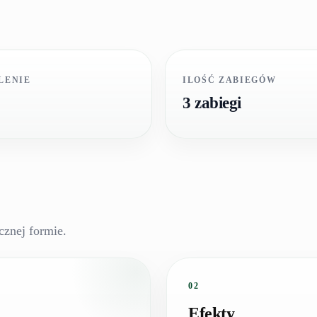
LENIE
ILOŚĆ ZABIEGÓW
3 zabiegi
cznej formie.
02
Efekty