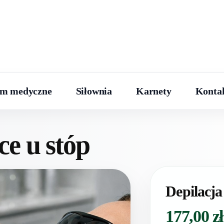
um medyczne
Siłownia
Karnety
Konta
ce u stóp
Depilacj
177,00
zł