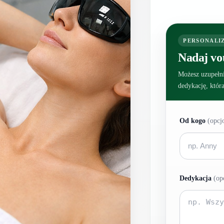
PERSONALI
Nadaj vo
Możesz uzupełni
dedykację, któr
Od kogo
(opcj
Dedykacja
(op