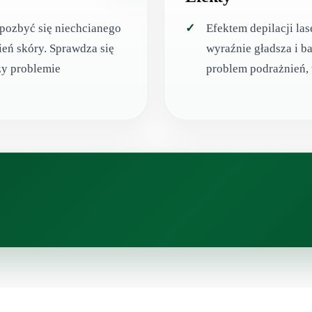
e pozbyć się niechcianego
Efektem depilacji la
ień skóry. Sprawdza się
wyraźnie gładsza i b
zy problemie
problem podrażnień, 