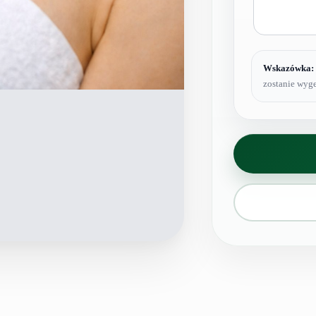
Wskazówka:
zostanie wyge
ilość
karnet
depilacja
plecy