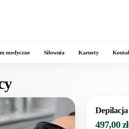
um medyczne
Siłownia
Karnety
Konta
cy
Depilacj
497,00
zł