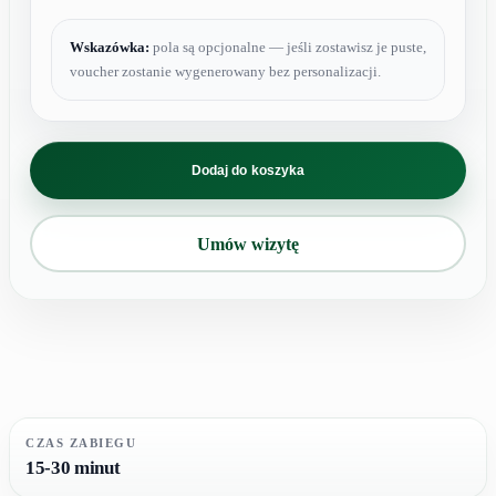
Wskazówka:
pola są opcjonalne — jeśli zostawisz je puste,
voucher zostanie wygenerowany bez personalizacji.
ilość
karnet
Dodaj do koszyka
depilacja
uda
Umów wizytę
CZAS ZABIEGU
15-30 minut