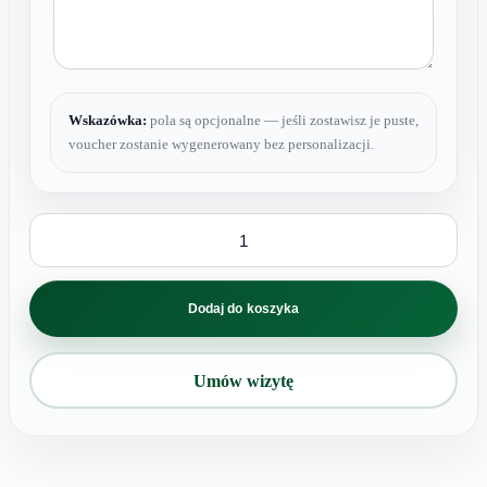
Wskazówka:
pola są opcjonalne — jeśli zostawisz je puste,
voucher zostanie wygenerowany bez personalizacji.
ilość
Kaucja
zwrotna
za
kartę
Dodaj do koszyka
pacjenta
(obowiązkowa
do
karnetu)
Umów wizytę