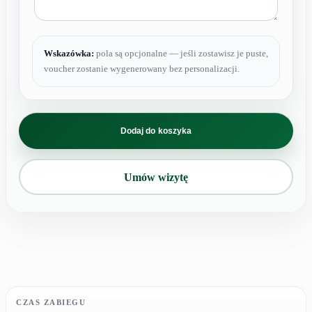
Wskazówka:
pola są opcjonalne — jeśli zostawisz je puste,
voucher zostanie wygenerowany bez personalizacji.
ilość
karnet
Dodaj do koszyka
usunięcie
tatuażu
od
Umów wizytę
601
do
1000
cm²
czarny
CZAS ZABIEGU