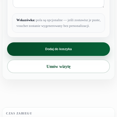
Wskazówka:
pola są opcjonalne — jeśli zostawisz je puste,
voucher zostanie wygenerowany bez personalizacji.
ilość
karnet
Dodaj do koszyka
usunięcie
tatuażu
od
Umów wizytę
151
do
300
cm²
czarny
CZAS ZABIEGU