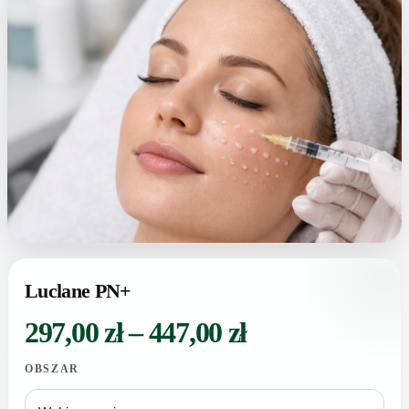
Luclane PN+
Zakres
297,00
zł
–
447,00
zł
cen:
OBSZAR
od